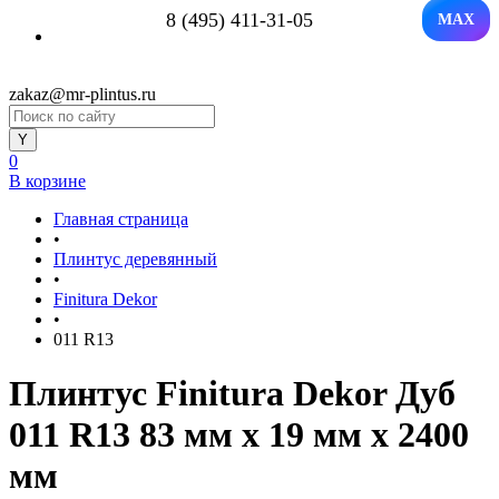
8 (495) 411-31-05
MAX
zakaz@mr-plintus.ru
0
В корзине
Главная страница
•
Плинтус деревянный
•
Finitura Dekor
•
011 R13
Плинтус Finitura Dekor Дуб
011 R13 83 мм х 19 мм х 2400
мм