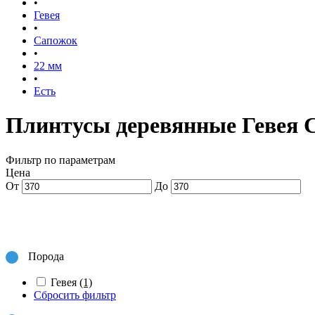
•
Гевея
•
Сапожок
•
22 мм
•
Есть
Плинтусы деревянные Гевея 
Фильтр по параметрам
Цена
От
До
Порода
Гевея
(1)
Сбросить фильтр