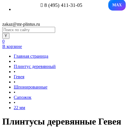
8 (495) 411-31-05
MAX
zakaz@mr-plintus.ru
0
В корзине
Главная страница
•
Плинтус деревянный
•
Гевея
•
Шпонированные
•
Сапожок
•
22 мм
Плинтусы деревянные Гевея