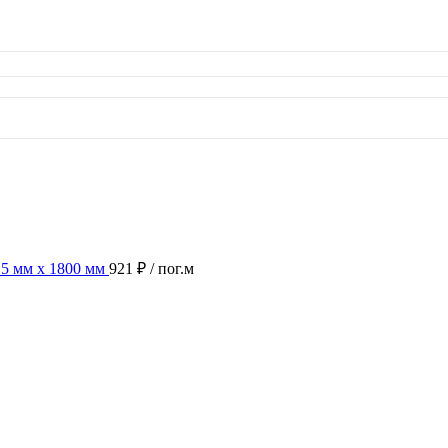
15 мм х 1800 мм
921 ₽
/ пог.м