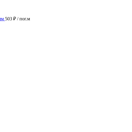
мм
503 ₽
/ пог.м