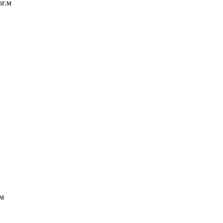
ог.м
.м