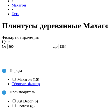
•
Махагон
•
Есть
Плинтусы деревянные Махаго
Фильтр по параметрам
Цена
От
До
Порода
Махагон
(16)
Сбросить фильтр
Производитель
Art Decor
(6)
Pedross
(8)