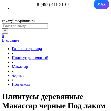
8 (495) 411-31-05
MAX
zakaz@mr-plintus.ru
0
В корзине
Главная страница
•
Плинтус деревянный
•
Макассар
•
черные
•
Под лаком
Плинтусы деревянные
Макассар черные Под лаком