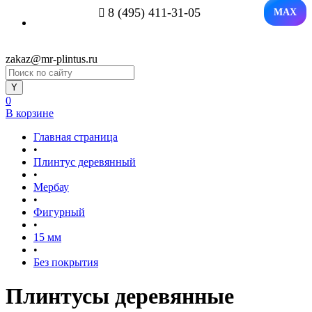
8 (495) 411-31-05
MAX
zakaz@mr-plintus.ru
0
В корзине
Главная страница
•
Плинтус деревянный
•
Мербау
•
Фигурный
•
15 мм
•
Без покрытия
Плинтусы деревянные