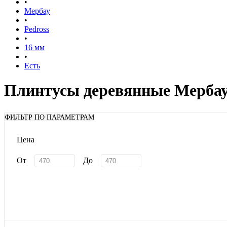
•
Мербау
•
Pedross
•
16 мм
•
Есть
Плинтусы деревянные Мербау 
ФИЛЬТР ПО ПАРАМЕТРАМ
Цена
От
До