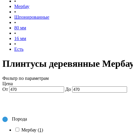
•
Мербау
•
Шпонированные
•
80 мм
•
16 мм
•
Есть
Плинтусы деревянные Мербау
Фильтр по параметрам
Цена
От
До
Порода
Мербау
(1)