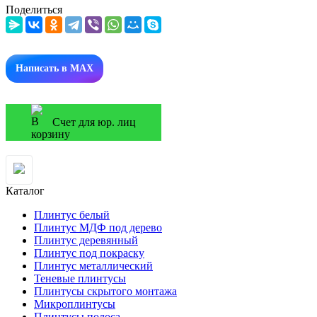
Поделиться
Написать в MAX
Счет для юр. лиц
Каталог
Плинтус белый
Плинтус МДФ под дерево
Плинтус деревянный
Плинтус под покраску
Плинтус металлический
Теневые плинтусы
Плинтусы скрытого монтажа
Микроплинтусы
Плинтусы полоса