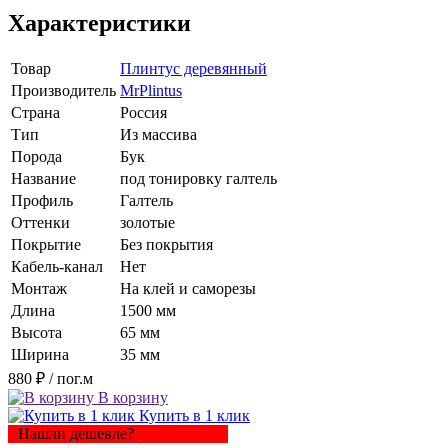
Характеристики
Товар
Плинтус деревянный
Производитель
MrPlintus
Страна
Россия
Тип
Из массива
Порода
Бук
Название
под тонировку галтель
Профиль
Галтель
Оттенки
золотые
Покрытие
Без покрытия
Кабель-канал
Нет
Монтаж
На клей и саморезы
Длина
1500 мм
Высота
65 мм
Ширина
35 мм
880 ₽
/ пог.м
В корзину
Купить в 1 клик
Нашли дешевле?