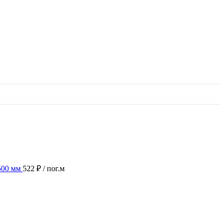
500 мм
522 ₽
/ пог.м