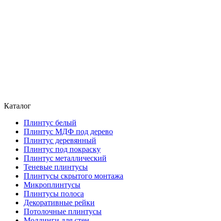
Каталог
Плинтус белый
Плинтус МДФ под дерево
Плинтус деревянный
Плинтус под покраску
Плинтус металлический
Теневые плинтусы
Плинтусы скрытого монтажа
Микроплинтусы
Плинтусы полоса
Декоративные рейки
Потолочные плинтусы
Молдинги для стен