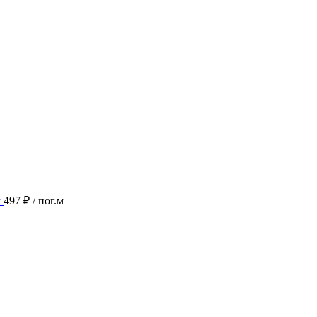
м
497 ₽
/ пог.м