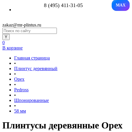
8 (495) 411-31-05
MAX
zakaz@mr-plintus.ru
0
В корзине
Главная страница
•
Плинтус деревянный
•
Орех
•
Pedross
•
Шпонированные
•
58 мм
Плинтусы деревянные Орех