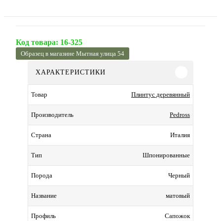
Код товара:
16-325
Образец в магазине Мытная улица 54
ХАРАКТЕРИСТИКИ
Плинтус деревянный
Товар
Pedross
Производитель
Италия
Страна
Шпонированные
Тип
Черный
Порода
матовый
Название
Сапожок
Профиль