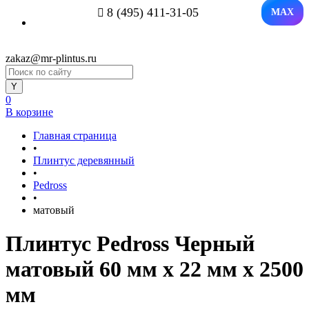
8 (495) 411-31-05
MAX
zakaz@mr-plintus.ru
0
В корзине
Главная страница
•
Плинтус деревянный
•
Pedross
•
матовый
Плинтус Pedross Черный
матовый 60 мм х 22 мм х 2500
мм