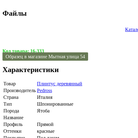
Файлы
Катал
Код товара:
16-333
Образец в магазине Мытная улица 54
Характеристики
Товар
Плинтус деревянный
Производитель
Pedross
Страна
Италия
Тип
Шпонированные
Порода
Ятоба
Название
Профиль
Прямой
Оттенки
красные
Покрытие
Под лаком