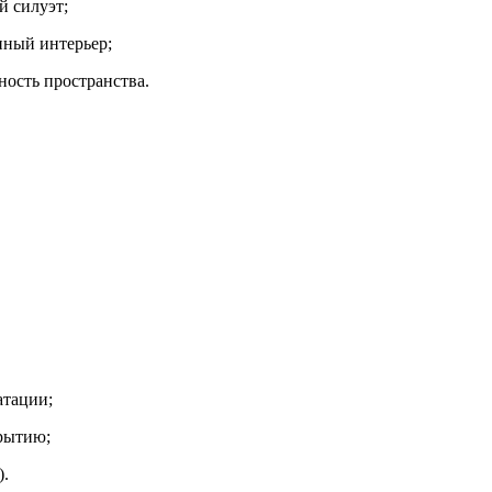
й силуэт;
нный интерьер;
ность пространства.
атации;
крытию;
).