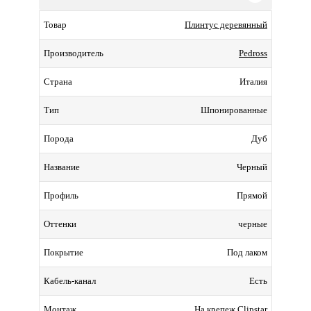
Плинтус деревянный
Товар
Pedross
Производитель
Италия
Страна
Шпонированные
Тип
Дуб
Порода
Черный
Название
Прямой
Профиль
черные
Оттенки
Под лаком
Покрытие
Есть
Кабель-канал
На крепеж Clipstar
Монтаж