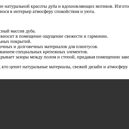
ие натуральной красоты дуба и вдохновляющих мотивов. Изготов
ося в интерьер атмосферу спокойствия и уюта.
сный массив дуба.
вносит в помещение ощущение свежести и гармонии.
ьных покрытий.
рочных и долговечных материалов для плинтусов.
зованием специальных крепежных элементов.
рывает зазоры между полом и стеной, придавая помещению зав
х, кто ценит натуральные материалы, свежий дизайн и атмосфер