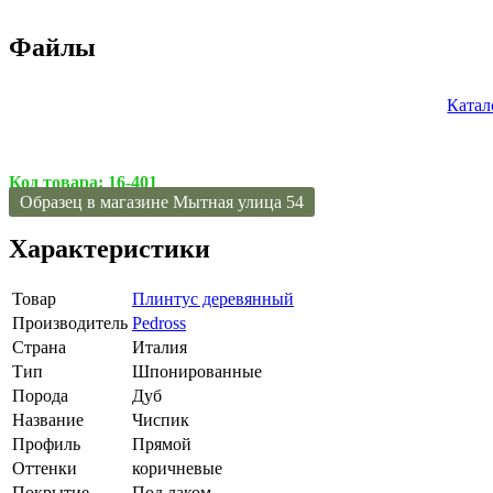
Файлы
Катал
Код товара:
16-401
Образец в магазине Мытная улица 54
Характеристики
Товар
Плинтус деревянный
Производитель
Pedross
Страна
Италия
Тип
Шпонированные
Порода
Дуб
Название
Чиспик
Профиль
Прямой
Оттенки
коричневые
Покрытие
Под лаком