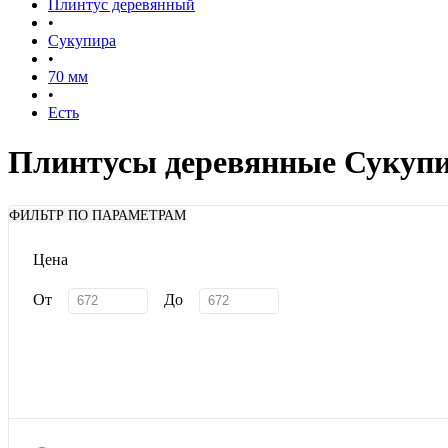
Плинтус деревянный
•
Сукупира
•
70 мм
•
Есть
Плинтусы деревянные Сукупи
ФИЛЬТР ПО ПАРАМЕТРАМ
Цена
От
До