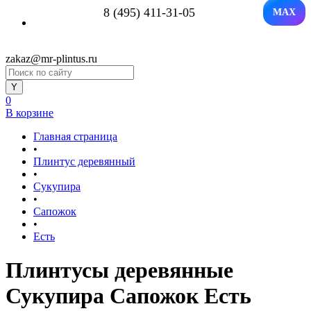
8 (495) 411-31-05
MAX
zakaz@mr-plintus.ru
0
В корзине
Главная страница
•
Плинтус деревянный
•
Сукупира
•
Сапожок
•
Есть
Плинтусы деревянные
Сукупира Сапожок Есть