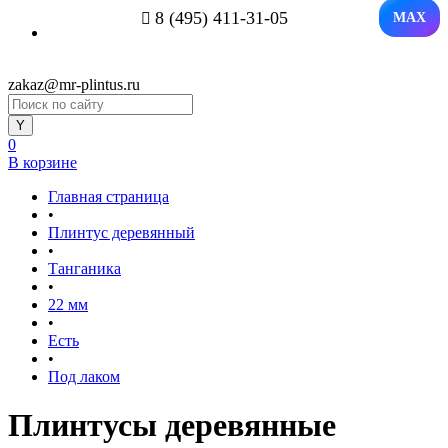
8 (495) 411-31-05
MAX
zakaz@mr-plintus.ru
0
В корзине
Главная страница
•
Плинтус деревянный
•
Танганика
•
22 мм
•
Есть
•
Под лаком
Плинтусы деревянные