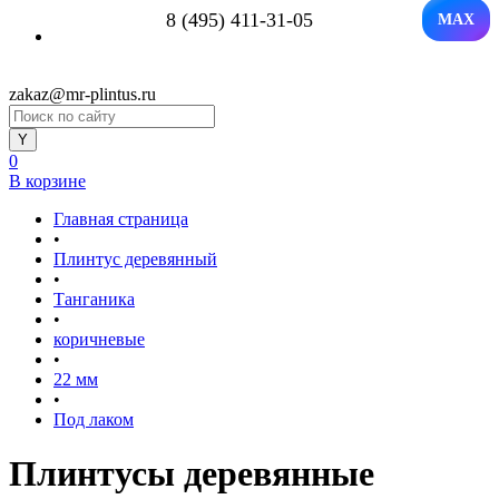
8 (495) 411-31-05
MAX
zakaz@mr-plintus.ru
0
В корзине
Главная страница
•
Плинтус деревянный
•
Танганика
•
коричневые
•
22 мм
•
Под лаком
Плинтусы деревянные