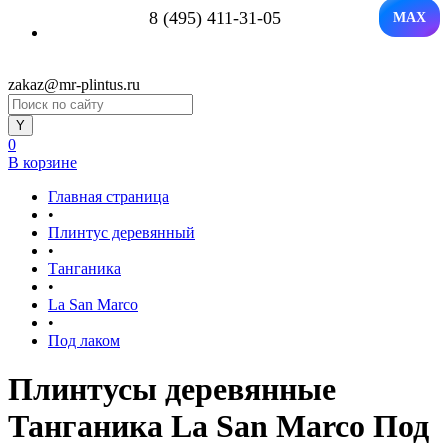
8 (495) 411-31-05
MAX
zakaz@mr-plintus.ru
0
В корзине
Главная страница
•
Плинтус деревянный
•
Танганика
•
La San Marco
•
Под лаком
Плинтусы деревянные
Танганика La San Marco Под