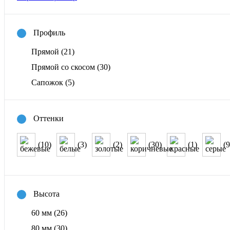
Профиль
Прямой
(21)
Прямой со скосом
(30)
Сапожок
(5)
Оттенки
(10)
(3)
(2)
(30)
(1)
(9
Высота
60 мм
(26)
80 мм
(30)