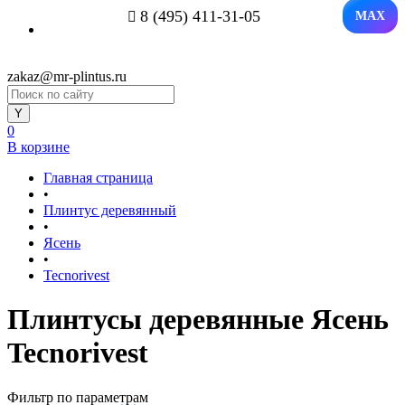
8 (495) 411-31-05
MAX
zakaz@mr-plintus.ru
0
В корзине
Главная страница
•
Плинтус деревянный
•
Ясень
•
Tecnorivest
Плинтусы деревянные Ясень
Tecnorivest
Фильтр по параметрам