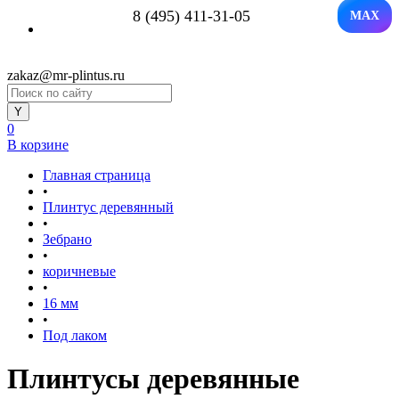
8 (495) 411-31-05
MAX
zakaz@mr-plintus.ru
0
В корзине
Главная страница
•
Плинтус деревянный
•
Зебрано
•
коричневые
•
16 мм
•
Под лаком
Плинтусы деревянные