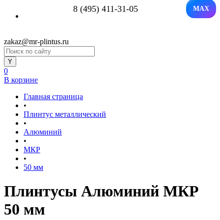
8 (495) 411-31-05
MAX
zakaz@mr-plintus.ru
0
В корзине
Главная страница
•
Плинтус металлический
•
Алюминий
•
МКР
•
50 мм
Плинтусы Алюминий МКР
50 мм