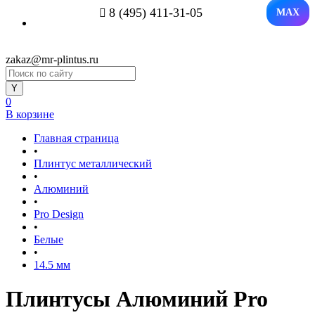
8 (495) 411-31-05
MAX
zakaz@mr-plintus.ru
0
В корзине
Главная страница
•
Плинтус металлический
•
Алюминий
•
Pro Design
•
Белые
•
14.5 мм
Плинтусы Алюминий Pro