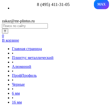
8 (495) 411-31-05
MAX
zakaz@mr-plintus.ru
0
В корзине
Главная страница
•
Плинтус металлический
•
Алюминий
•
ПрофПрофиль
•
Черные
•
6 мм
•
16 мм