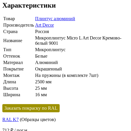
Характеристики
Товар
Плинтус алюминий
Производитель
Art Decor
Страна
Россия
Микроплинтус Micro L Art Decor Кремово-
Название
белый 9001
Тип
Микроплинтус
Оттенок
Белые
Материал
Алюминий
Покрытие
Окрашенный
Монтаж
На пружины (в комплекте 7шт)
Длина
2500 мм
Высота
25 мм
Ширина
16 мм
Заказать покраску по RAL
RAL K7
(Образцы цветов)
712 ₽
/ пог.м