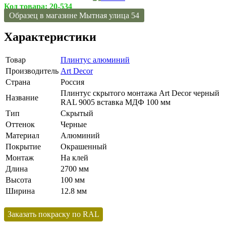
Код товара:
20-534
Образец в магазине Мытная улица 54
Характеристики
Товар
Плинтус алюминий
Производитель
Art Decor
Страна
Россия
Плинтус скрытого монтажа Art Decor черный
Название
RAL 9005 вставка МДФ 100 мм
Тип
Скрытый
Оттенок
Черные
Материал
Алюминий
Покрытие
Окрашенный
Монтаж
На клей
Длина
2700 мм
Высота
100 мм
Ширина
12.8 мм
Заказать покраску по RAL