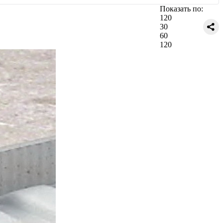
Показать по:
120
30
60
120