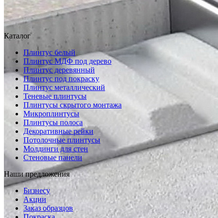
Каталог
Плинтус белый
Плинтус МДФ под дерево
Плинтус деревянный
Плинтус под покраску
Плинтус металлический
Теневые плинтусы
Плинтусы скрытого монтажа
Микроплинтусы
Плинтусы полоса
Декоративные рейки
Потолочные плинтусы
Молдинги для стен
Стеновые панели
Наши предложения
Бизнесу
Акции
Заказ образцов
Покраска