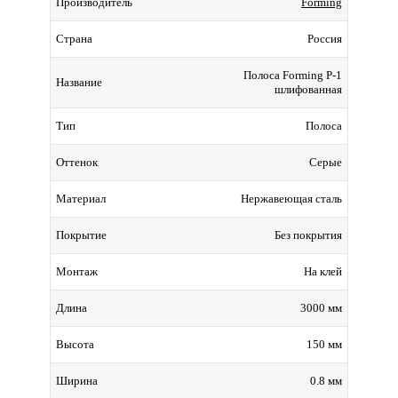
Forming
Производитель
Россия
Страна
Полоса Forming P-1
Название
шлифованная
Полоса
Тип
Серые
Оттенок
Нержавеющая сталь
Материал
Без покрытия
Покрытие
На клей
Монтаж
3000 мм
Длина
150 мм
Высота
0.8 мм
Ширина