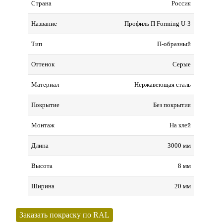
Россия
Страна
Профиль П Forming U-3
Название
П-образный
Тип
Серые
Оттенок
Нержавеющая сталь
Материал
Без покрытия
Покрытие
На клей
Монтаж
3000 мм
Длина
8 мм
Высота
20 мм
Ширина
Заказать покраску по RAL