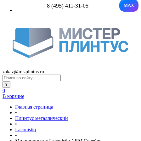
8 (495) 411-31-05
MAX
zakaz@mr-plintus.ru
0
В корзине
Главная страница
•
Плинтус металлический
•
Laconistiq
•
Микроплинтус Laconistiq ARM Серебро