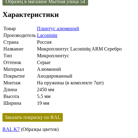
Образец в магазине Мытная улица 54
Характеристики
Товар
Плинтус алюминий
Производитель
Laconistiq
Страна
Россия
Название
Микроплинтус Laconistiq ARM Серебро
Тип
Микроплинтус
Оттенок
Серые
Материал
Алюминий
Покрытие
Анодированный
Монтаж
На пружины (в комплекте 7шт)
Длина
2450 мм
Высота
5.5 мм
Ширина
19 мм
Заказать покраску по RAL
RAL K7
(Образцы цветов)