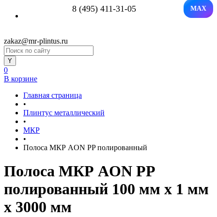
8 (495) 411-31-05
MAX
zakaz@mr-plintus.ru
0
В корзине
Главная страница
•
Плинтус металлический
•
МКР
•
Полоса МКР AON PP полированный
Полоса МКР AON PP
полированный 100 мм x 1 мм
х 3000 мм