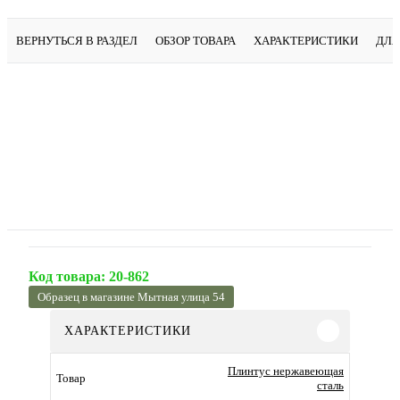
ВЕРНУТЬСЯ В РАЗДЕЛ
ОБЗОР ТОВАРА
ХАРАКТЕРИСТИКИ
ДЛЯ
Код товара:
20-862
Образец в магазине Мытная улица 54
ХАРАКТЕРИСТИКИ
Плинтус нержавеющая
Товар
сталь