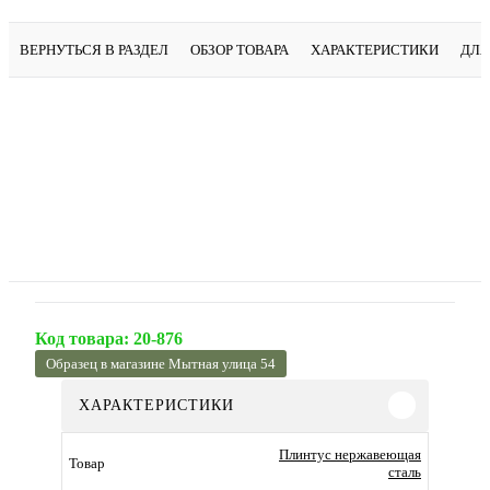
ВЕРНУТЬСЯ В РАЗДЕЛ
ОБЗОР ТОВАРА
ХАРАКТЕРИСТИКИ
ДЛЯ
Код товара:
20-876
Образец в магазине Мытная улица 54
ХАРАКТЕРИСТИКИ
Плинтус нержавеющая
Товар
сталь