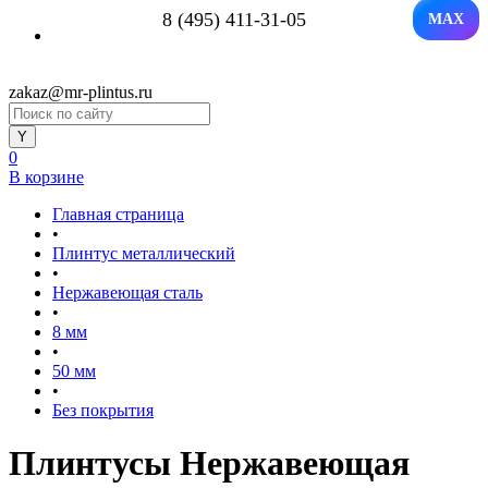
8 (495) 411-31-05
MAX
zakaz@mr-plintus.ru
0
В корзине
Главная страница
•
Плинтус металлический
•
Нержавеющая сталь
•
8 мм
•
50 мм
•
Без покрытия
Плинтусы Нержавеющая