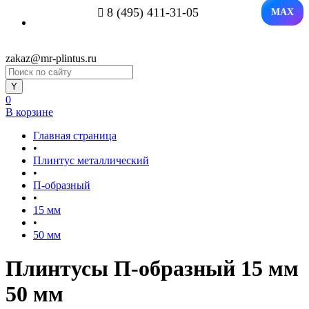
8 (495) 411-31-05
MAX
zakaz@mr-plintus.ru
0
В корзине
Главная страница
•
Плинтус металлический
•
П-образный
•
15 мм
•
50 мм
Плинтусы П-образный 15 мм
50 мм