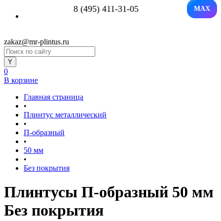
8 (495) 411-31-05
MAX
zakaz@mr-plintus.ru
0
В корзине
Главная страница
•
Плинтус металлический
•
П-образный
•
50 мм
•
Без покрытия
Плинтусы П-образный 50 мм
Без покрытия