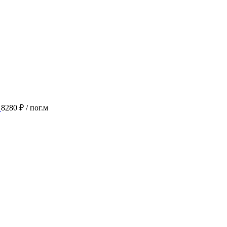
8280 ₽
/ пог.м