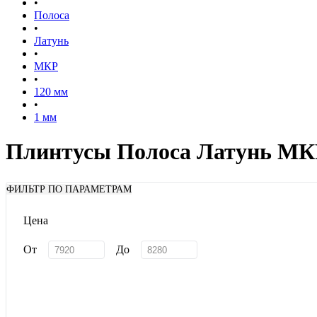
•
Полоса
•
Латунь
•
МКР
•
120 мм
•
1 мм
Плинтусы Полоса Латунь МКР
ФИЛЬТР ПО ПАРАМЕТРАМ
Цена
От
До