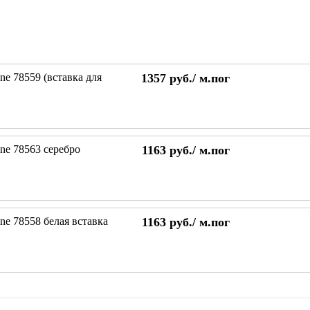
ne 78559 (вставка для
1357
руб./
м.пог
ine 78563 серебро
1163
руб./
м.пог
ne 78558 белая вставка
1163
руб./
м.пог