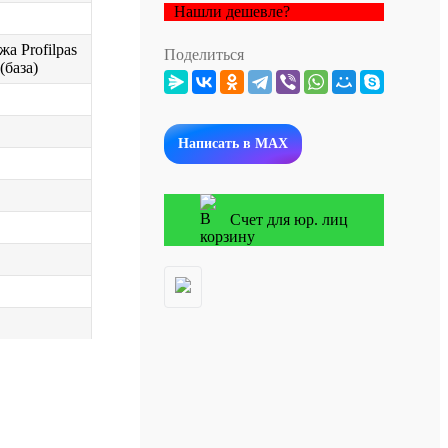
Нашли дешевле?
а Profilpas
Поделиться
(база)
Написать в MAX
Счет для юр. лиц