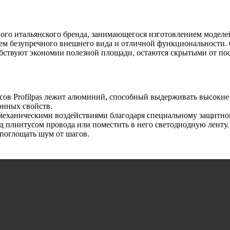
тного итальянского бренда, занимающегося изготовлением модел
ем безупречного внешнего вида и отличной функциональности.
обствуют экономии полезной площади, остаются скрытыми от пос
сов Profilpas лежит алюминий, способный выдерживать высокие 
онных свойств.
 механическими воздействиями благодаря специальному защитн
 плинтусом провода или поместить в него светодиодную ленту.
поглощать шум от шагов.