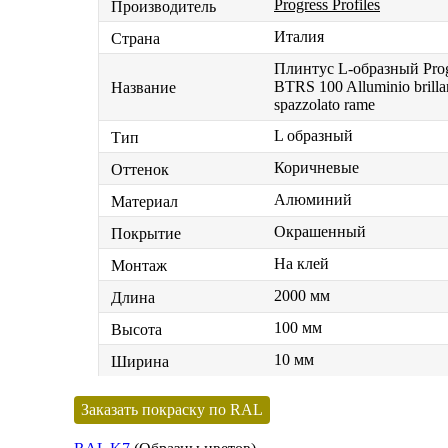
Progress Profiles
Производитель
Италия
Страна
Плинтус L-образный Progr
BTRS 100 Alluminio brilla
Название
spazzolato rame
L образный
Тип
Коричневые
Оттенок
Алюминий
Материал
Окрашенный
Покрытие
На клей
Монтаж
2000 мм
Длина
100 мм
Высота
10 мм
Ширина
Заказать покраску по RAL