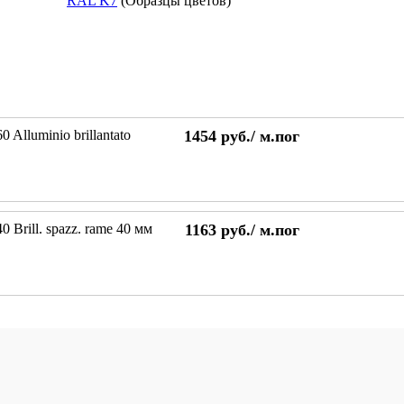
RAL K7
(Образцы цветов)
 Alluminio brillantato
1454
руб./
м.пог
 Brill. spazz. rame 40 мм
1163
руб./
м.пог