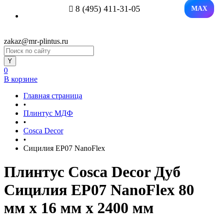
8 (495) 411-31-05
MAX
zakaz@mr-plintus.ru
0
В корзине
Главная страница
•
Плинтус МДФ
•
Cosca Decor
•
Сицилия EP07 NanoFlex
Плинтус Cosca Decor Дуб
Сицилия EP07 NanoFlex 80
мм х 16 мм х 2400 мм