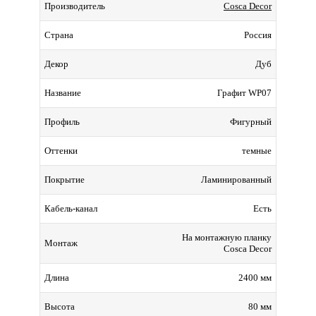
Cosca Decor
Производитель
Россия
Страна
Дуб
Декор
Графит WP07
Название
Фигурный
Профиль
темные
Оттенки
Ламинированный
Покрытие
Есть
Кабель-канал
На монтажную планку
Монтаж
Cosca Decor
2400 мм
Длина
80 мм
Высота