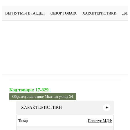
ВЕРНУТЬСЯ В РАЗДЕЛ
ОБЗОР ТОВАРА
ХАРАКТЕРИСТИКИ
ДЛЯ
Код товара:
17-829
Образец в магазине Мытная улица 54
ХАРАКТЕРИСТИКИ
Плинтус МДФ
Товар