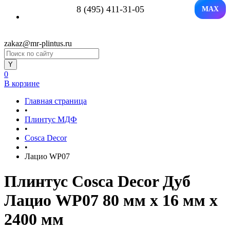
8 (495) 411-31-05
MAX
zakaz@mr-plintus.ru
0
В корзине
Главная страница
•
Плинтус МДФ
•
Cosca Decor
•
Лацио WP07
Плинтус Cosca Decor Дуб
Лацио WP07 80 мм х 16 мм х
2400 мм