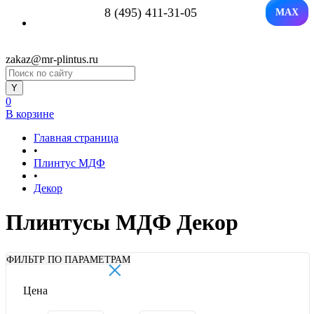
8 (495) 411-31-05
MAX
zakaz@mr-plintus.ru
0
В корзине
Главная страница
•
Плинтус МДФ
•
Декор
Плинтусы МДФ Декор
×
ФИЛЬТР ПО ПАРАМЕТРАМ
Цена