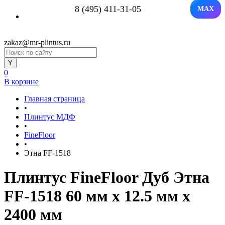
8 (495) 411-31-05
MAX
zakaz@mr-plintus.ru
0
В корзине
Главная страница
•
Плинтус МДФ
•
FineFloor
•
Этна FF-1518
Плинтус FineFloor Дуб Этна
FF-1518 60 мм х 12.5 мм х
2400 мм