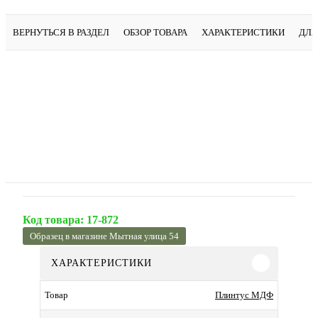
ВЕРНУТЬСЯ В РАЗДЕЛ
ОБЗОР ТОВАРА
ХАРАКТЕРИСТИКИ
ДЛЯ
Код товара:
17-872
Образец в магазине Мытная улица 54
ХАРАКТЕРИСТИКИ
Плинтус МДФ
Товар