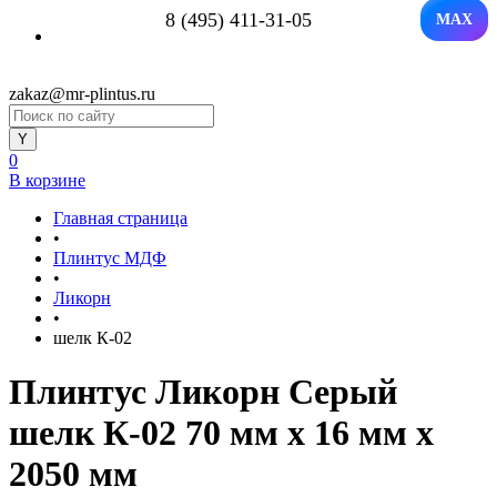
8 (495) 411-31-05
MAX
zakaz@mr-plintus.ru
0
В корзине
Главная страница
•
Плинтус МДФ
•
Ликорн
•
шелк К-02
Плинтус Ликорн Серый
шелк К-02 70 мм х 16 мм х
2050 мм