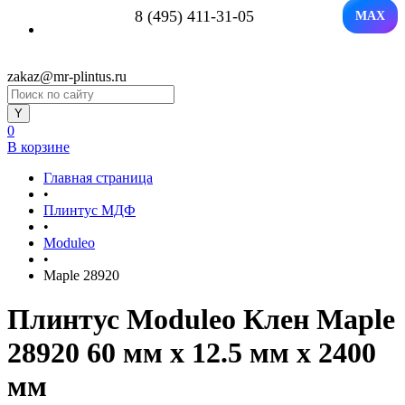
8 (495) 411-31-05
MAX
zakaz@mr-plintus.ru
0
В корзине
Главная страница
•
Плинтус МДФ
•
Moduleo
•
Maple 28920
Плинтус Moduleo Клен Maple
28920 60 мм х 12.5 мм х 2400
мм